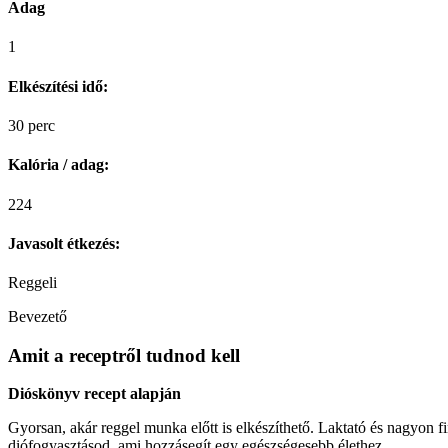
Adag
1
Elkészítési idő:
30 perc
Kalória / adag:
224
Javasolt étkezés:
Reggeli
Bevezető
Amit a receptről tudnod kell
Dióskönyv recept alapján
Gyorsan, akár reggel munka előtt is elkészíthető. Laktató és nagyon fi
diófogyasztásod, ami hozzásegít egy egészségesebb élethez.