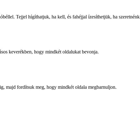
llel. Tejjel hígíthatjuk, ha kell, és fahéjjal ízesíthetjük, ha szeretnénk
jásos keverékben, hogy mindkét oldalukat bevonja.
g, majd fordítsuk meg, hogy mindkét oldala megbarnuljon.