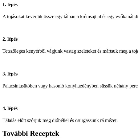
1. lépés
A tojásokat keverjük össze egy tálban a krémsajttal és egy evőkanál dióbé
2. lépés
Tetszőleges kenyérből vágjunk vastag szeleteket és mártsuk meg a to
3. lépés
Palacsintasütőben vagy hasonló konyhaedényben süssük néhány perci
4. lépés
Tálalás előtt szórjuk meg dióbéllel és csurgassunk rá mézet.
További Receptek