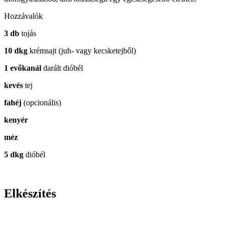
Hozzávalók
3 db
tojás
10 dkg
krémsajt (juh- vagy kecsketejből)
1 evőkanál
darált dióbél
kevés
tej
fahéj
(opcionális)
kenyér
méz
5 dkg
dióbél
Elkészítés