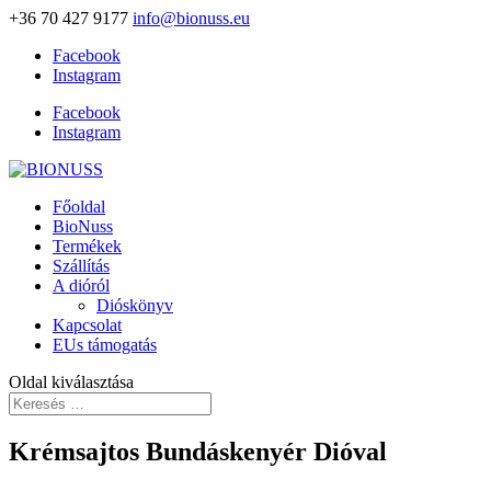
+36 70 427 9177
info@bionuss.eu
Facebook
Instagram
Facebook
Instagram
Főoldal
BioNuss
Termékek
Szállítás
A dióról
Dióskönyv
Kapcsolat
EUs támogatás
Oldal kiválasztása
Krémsajtos Bundáskenyér Dióval